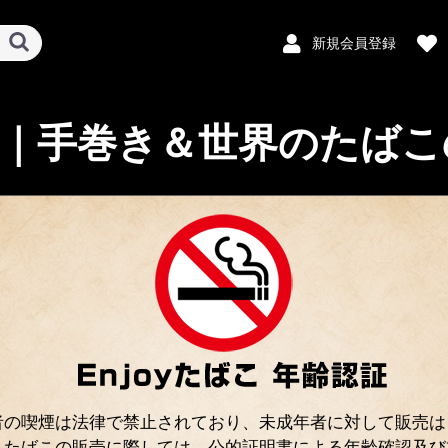
新規会員登録
ばこ｜手巻き＆世界のたばこ
パイプ
ペーパー・フィルター
葉巻・シガリロ
パイプ本体
パイプたばこ
プルームテック
センティア SENTIA
テリア TEREA
グロー glo
ペーパー
フィルター
缶入りたばこ
パウチたばこ
シガリロ
プレミアムシガー
・プエブロ ・ＯＣ
マスコット
スモーキング
・ダークホース ・
・ジグザグ
・ギゼ ・ボブマレ
・マントラ ・ピュ
ロウ（RAW）
ピュア
スモーキング
マスコット
ダークホース
ピーク(PEAQ)
ギゼ
オーシービー
コルツ
ジグザグ
ロウ（RAW）
ブ
ピ
ア
ア
イ
オ
ガ
キ
コ
シ
セ
ダ
ハ
ピ
ブ
マ
ラ
ロ
PloomTech
ズラ
|
ハ～ホ
|
プエブロ
者の喫煙は法律で禁止されており、未成年者に対して販売は
。たばこの販売に際しては、公的証明書による年齢確認及び