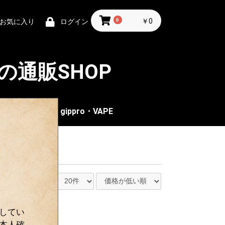
0
￥0
お気に入り
ログイン
の通販SHOP
アクセサリー
gippro・VAPE
Ｂ
リ
―
ア
ルーノート
ーターソン
ークローヤル
ンホーラ
ムコパイプ
ルスボ
レリア
ャプテンブラック
ルツ
ルクロード
ブンシーズ
ニッシュ
ーフ アンド
ーターソン
ルーノート
ックバレン
ールセン
ッキン・チェア
ローラー
保湿剤
灰皿
ライター
エッセンツェ
エクスプローラー
カフェクリーム
クラブマスター
グアンタラメラ
コイーバ
クバオ
ゴールドシール
スウィッシャー
ノーベル
ハンデルス
パルタガス
パンタ
ビリガー
フィリーズ
フェリーズ
ネオス
トスカネロ
モンテクリスト
ロメオ
チャズ
オリファント
チンチャレロ
ティアモ
ベガフィーナ
パスコ・ダ・ガマ
インデペンデンス
クオラム
コイーバ
マカヌード
フロール・デ
アントニオ
gippro ギプロ
Bling Bling
VAPGO BER
VPベープ
IPPUKU(茶たばこ)
CBD
リズラその他
ロウRAW
スモーキング
マスコット
Zippo ジッポ
オイル
ガス
してい
本人確