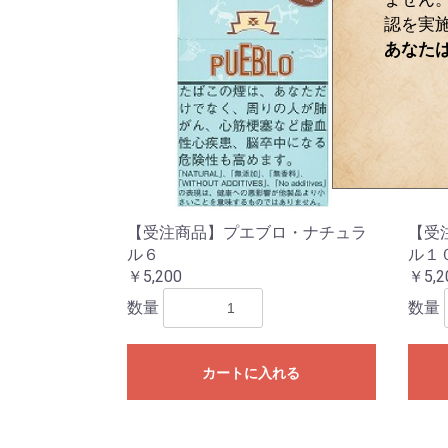
認を実
あなた
【受注商品】プエブロ・ナチュラ
【受
ル６
ル１
￥5,200
￥5,2
数量
数量
カートに入れる