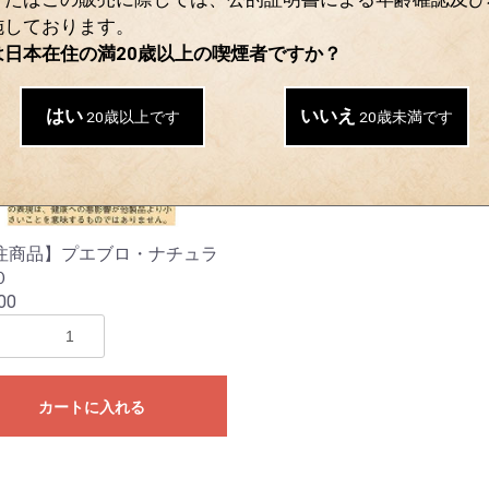
施しております。
は日本在住の満20歳以上の喫煙者ですか？
はい
いいえ
20歳以上です
20歳未満です
注商品】プエブロ・ナチュラ
０
00
カートに入れる