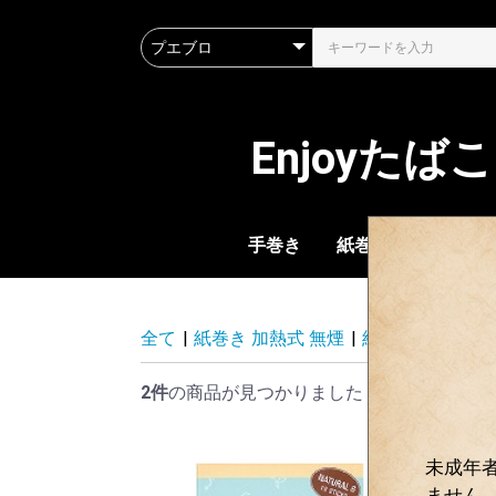
Enjoyた
手巻き
紙巻き 加熱式 無煙
ブランド一覧
初めての方へ
加熱式 たばこ
紙巻き cigarette
刻みたばこ 煙管用
嗅ぎ・ゼロ・カポネ
全て
|
紙巻き 加熱式 無煙
|
紙巻き cigarette
2件
の商品が見つかりました
未成年
ません