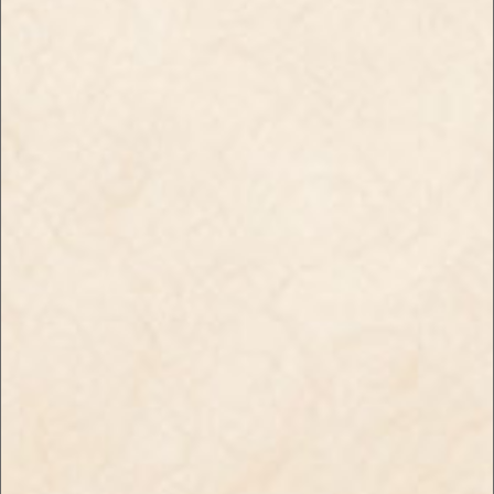
懐かしい味を思い出させる
限定販売商品！！
いちごフレーバー
【限定商品】ピール・パイ
【新商品】ブラックスパイ
ナップル
ダー・シャグ・イチゴキャ
￥550
ンディ
￥830
店舗のご案内
年齢確認について
送料・お支払