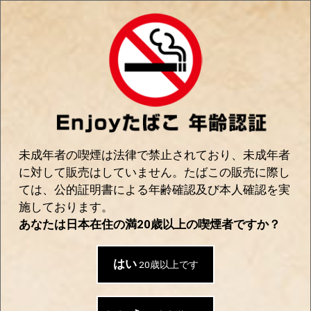
0
Enjoyたばこ｜手巻き＆世界のたばこの通販
SHOP
全て
|
葉巻・シガリロ
|
プレミアムシガー
|
コイーバ
お探しの商品は見つかりませんでした
未成年者の喫煙は法律で禁止されており、未成年者
に対して販売はしていません。たばこの販売に際し
ては、公的証明書による年齢確認及び本人確認を実
施しております。
おすすめ商品
あなたは日本在住の満20歳以上の喫煙者ですか？
はい
20歳以上です