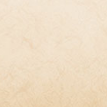
プライバシーポリシー
特定商取引法に基づく表記
お問い合わせ
Enjoyたばこ｜手巻き＆世界のたばこの通販
SHOP
〒078-8237 北海道旭川市豊岡7条5丁目2－3 TEL:0166-76-7181
copyright (c) Enjoyたばこ｜手巻き＆世界のたばこの通販SHOP all rights reserved.