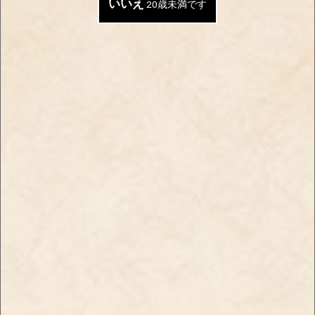
いいえ
20歳未満です
夏場に飲みたくなるような
フレッシュなオレンジピー
清涼感のあるフレーバー
ルの風味を感じる大人のフ
【新商品】ブラックスパイ
レーバー
ダー・シャグ・メロンメン
【新商品】ブラックスパイ
ソール
ダー・シャグ・オレンジピ
￥830
ールメンソール
￥830