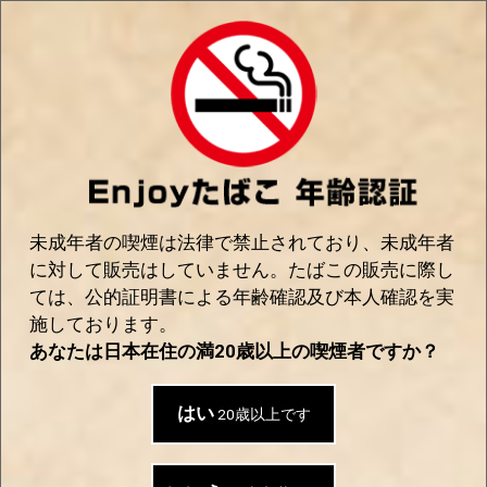
0
Enjoyたばこ｜手巻き＆世界のたばこの通販
SHOP
全て
|
ペーパー・フィルター
|
ペーパー
|
・ギゼ ・ボブマレ―
7件
の商品が見つかりました
未成年者の喫煙は法律で禁止されており、未成年者
に対して販売はしていません。たばこの販売に際し
ては、公的証明書による年齢確認及び本人確認を実
施しております。
あなたは日本在住の満20歳以上の喫煙者ですか？
はい
20歳以上です