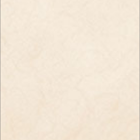
懐かしい味を思い出させる
限定販売商品！！
いちごフレーバー
【限定商品】ピール・パイ
【新商品】ブラックスパイ
ナップル
ダー・シャグ・イチゴキャ
￥550
ンディ
￥830
店舗のご案内
年齢確認について
送料・お支払