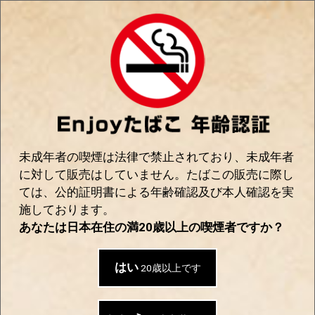
0
Enjoyたばこ｜手巻き＆世界のたばこの通販
SHOP
全て
|
アクセサリー
|
ライター
|
Zippo ジッポ
お探しの商品は見つかりませんでした
未成年者の喫煙は法律で禁止されており、未成年者
に対して販売はしていません。たばこの販売に際し
ては、公的証明書による年齢確認及び本人確認を実
施しております。
おすすめ商品
あなたは日本在住の満20歳以上の喫煙者ですか？
はい
20歳以上です