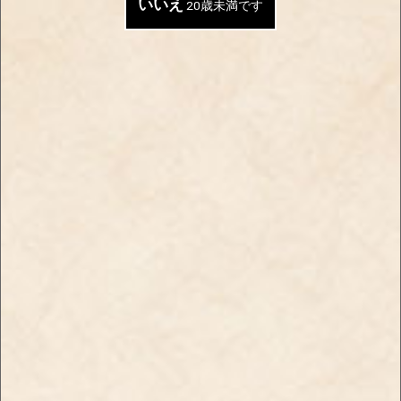
いいえ
20歳未満です
夏場に飲みたくなるような
フレッシュなオレンジピー
清涼感のあるフレーバー
ルの風味を感じる大人のフ
【新商品】ブラックスパイ
レーバー
ダー・シャグ・メロンメン
【新商品】ブラックスパイ
ソール
ダー・シャグ・オレンジピ
￥830
ールメンソール
￥830