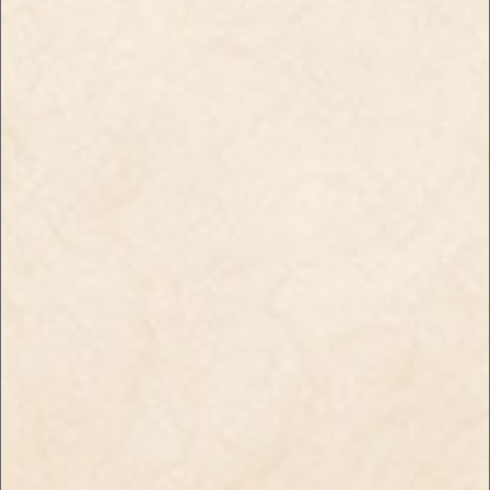
懐かしい味を思い出させる
限定販売商品！！
いちごフレーバー
【限定商品】ピール・パイ
【新商品】ブラックスパイ
ナップル
ダー・シャグ・イチゴキャ
￥550
ンディ
￥830
店舗のご案内
年齢確認について
送料・お支払