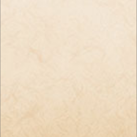
プライバシーポリシー
特定商取引法に基づく表記
お問い合わせ
Enjoyたばこ｜手巻き＆世界のたばこの通販
SHOP
〒078-8237 北海道旭川市豊岡7条5丁目2－3 TEL:0166-76-7181
copyright (c) Enjoyたばこ｜手巻き＆世界のたばこの通販SHOP all rights reserved.