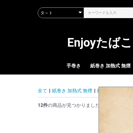
Enjoyた
手巻き
紙巻き 加熱式 無煙
ブランド一覧
初めての方へ
加熱式 たばこ
紙巻き cigarette
刻みたばこ 煙管用
嗅ぎ・ゼロ・カポネ
全て
|
紙巻き 加熱式 無煙
|
紙巻き cigarette
12件
の商品が見つかりました