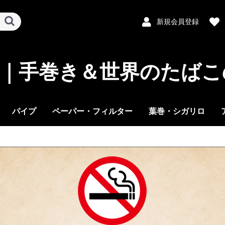
新規会員登録
ばこ｜手巻き＆世界のたばこ
パイプ
ペーパー・フィルター
葉巻・シガリロ
パイプ本体
パイプたばこ
プルームテック
センティア SENTIA
テリア TEREA
グロー glo
ペーパー
フィルター
缶入りたばこ
パウチたばこ
シガリロ
プレミアムシガー
・プエブロ ・ＯＣ
マスコット
スモーキング
・ダークホース ・
・ジグザグ
・ギゼ ・ボブマレ
・マントラ ・ピュ
ロウ（RAW）
ピュア
スモーキング
マスコット
ダークホース
ピーク(PEAQ)
ギゼ
オーシービー
コルツ
ジグザグ
ロウ（RAW）
ブ
ピ
ア
ア
イ
オ
ガ
キ
コ
シ
セ
ダ
ハ
ピ
ブ
マ
ラ
ロ
PloomTech
ズラ
|
タ～ト