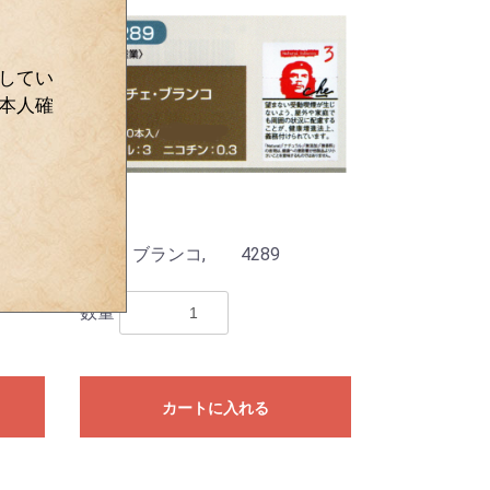
してい
本人確
ル,
チェ・ブランコ, 4289
￥570
数量
カートに入れる