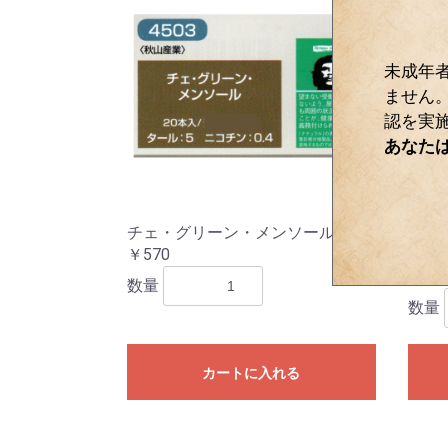
未成年
ません
認を実
あなた
チェ・グリーン・メンソール
チェ
￥570
4584
￥57
数量
数量
カートに入れる