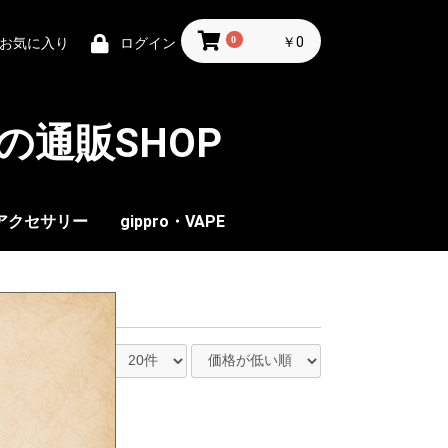
0
￥0
お気に入り
ログイン
の通販SHOP
アクセサリー
gippro・VAPE
Ｂ
リ
―
ア
ルーノート
ーターソン
ークローヤル
ンホーラ
ムコパイプ
ルスボ
レリア
ャプテンブラック
ルツ
ルクロード
ブンシーズ
ニッシュ
ーフ アンド
ーターソン
ルーノート
ックバレン
ールセン
ッキン・チェア
ローラー
保湿剤
灰皿
ライター
エッセンツェ
エクスプローラー
カフェクリーム
クラブマスター
グアンタラメラ
コイーバ
クバオ
ゴールドシール
スウィッシャー
ノーベル
ハンデルス
パルタガス
パンタ
ビリガー
フィリーズ
フェリーズ
ネオス
トスカネロ
モンテクリスト
ロメオ
チャズ
オリファント
チンチャレロ
ティアモ
ベガフィーナ
パスコ・ダ・ガマ
インデペンデンス
クオラム
コイーバ
マカヌード
フロール・デ
アントニオ
gippro ギプロ
Bling Bling
VAPGO BER
VPベープ
IPPUKU(茶たばこ)
CBD
リズラその他
ロウRAW
スモーキング
マスコット
Zippo ジッポ
オイル
ガス