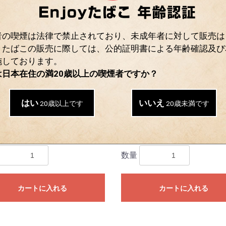
者の喫煙は法律で禁止されており、未成年者に対して販売は
。たばこの販売に際しては、公的証明書による年齢確認及び
施しております。
は日本在住の満20歳以上の喫煙者ですか？
はい
いいえ
20歳以上です
20歳未満です
・ワン・メンソール,
チェ・ブラック・メンソー
4410
0
￥570
数量
カートに入れる
カートに入れる