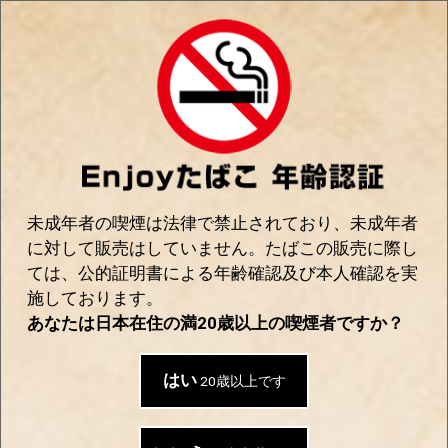
0
Enjoyたばこ｜手巻き＆世界のたばこの通販
SHOP
ショッピングカート
未成年者の喫煙は法律で禁止されており、未成年者
1
2
3
4
5
に対して販売はしていません。たばこの販売に際し
カートの商品
お客様情報
ご注文手続き
ご注文内容確
完了
ては、公的証明書による年齢確認及び本人確認を実
認
施しております。
現在カート内に商品はございません。
あなたは日本在住の満20歳以上の喫煙者ですか？
はい
20歳以上です
おすすめ商品