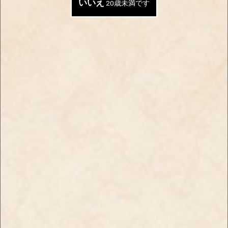
いいえ
20歳未満です
夏場に飲みたくなるような
フレッシュなオレンジピー
清涼感のあるフレーバー
ルの風味を感じる大人のフ
【新商品】ブラックスパイ
レーバー
ダー・シャグ・メロンメン
【新商品】ブラックスパイ
ソール
ダー・シャグ・オレンジピ
￥830
ールメンソール
￥830