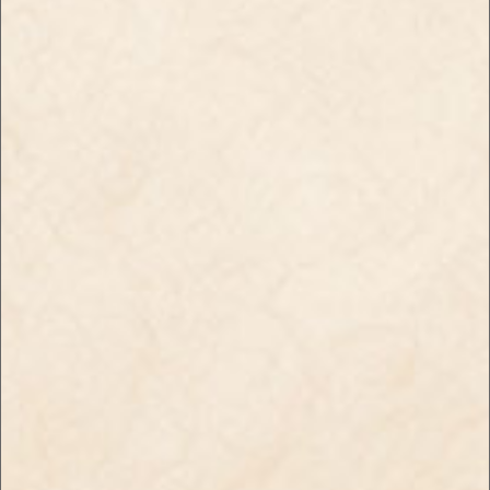
懐かしい味を思い出させる
限定販売商品！！
いちごフレーバー
【限定商品】ピール・パイ
【新商品】ブラックスパイ
ナップル
ダー・シャグ・イチゴキャ
￥550
ンディ
￥830
店舗のご案内
年齢確認について
送料・お支払