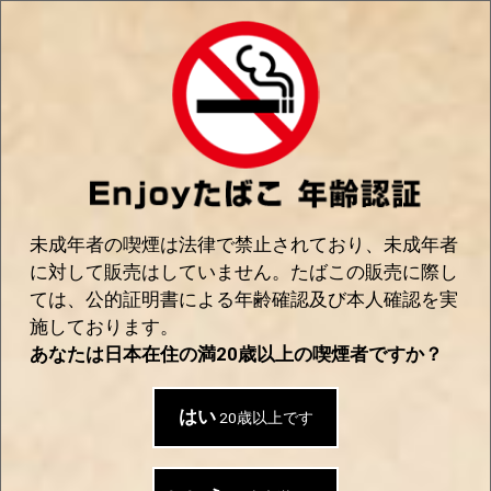
0
Enjoyたばこ｜手巻き＆世界のたばこの通販
SHOP
特定商取引法に基づく表記
未成年者の喫煙は法律で禁止されており、未成年者
販売業者
に対して販売はしていません。たばこの販売に際し
エンジョイたばこ合同会社
ては、公的証明書による年齢確認及び本人確認を実
施しております。
運営責任者
あなたは日本在住の満20歳以上の喫煙者ですか？
加藤 匠
はい
所在地
20歳以上です
〒078-8237 旭川市豊岡7条5丁目2-3